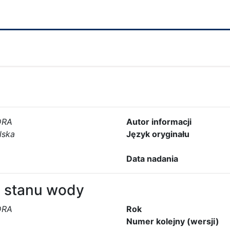
DRA
Autor informacji
lska
Język oryginału
Data nadania
 stanu wody
DRA
Rok
Numer kolejny (wersji)