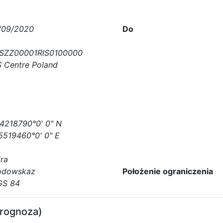
/09/2020
Do
SZZ00001RIS0100000
S Centre Poland
4218790°0' 0" N
5519460°0' 0" E
ra
dowskaz
Położenie ograniczenia
S 84
prognoza)