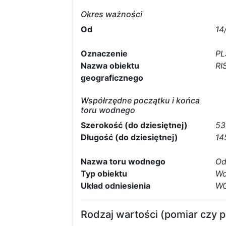
Okres ważności
Od
14
Oznaczenie
PL
Nazwa obiektu
RI
geograficznego
Współrzędne początku i końca
toru wodnego
Szerokość (do dziesiętnej)
53
Długość (do dziesiętnej)
14
Nazwa toru wodnego
Od
Typ obiektu
Wo
Układ odniesienia
WG
Rodzaj wartości (pomiar czy 