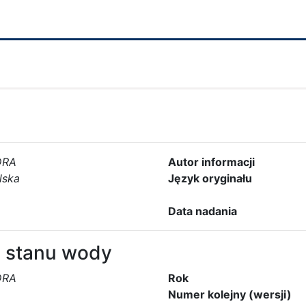
DRA
Autor informacji
lska
Język oryginału
Data nadania
 stanu wody
DRA
Rok
Numer kolejny (wersji)