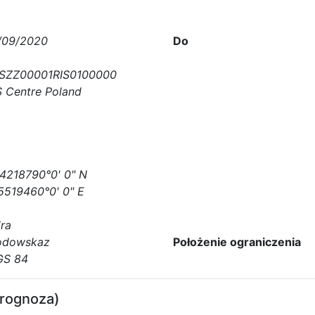
/09/2020
Do
SZZ00001RIS0100000
S Centre Poland
4218790°0' 0" N
5519460°0' 0" E
ra
dowskaz
Położenie ograniczenia
S 84
prognoza)