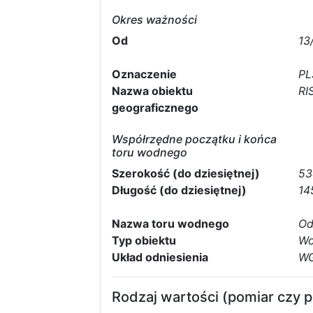
Okres ważności
Od
13
Oznaczenie
PL
Nazwa obiektu
RI
geograficznego
Współrzędne początku i końca
toru wodnego
Szerokość (do dziesiętnej)
53
Długość (do dziesiętnej)
14
Nazwa toru wodnego
Od
Typ obiektu
Wo
Układ odniesienia
WG
Rodzaj wartości (pomiar czy 