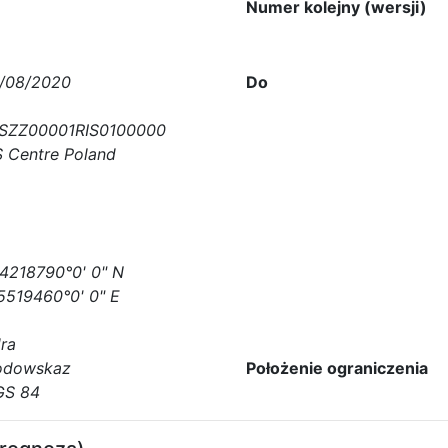
Numer kolejny (wersji)
/08/2020
Do
SZZ00001RIS0100000
S Centre Poland
4218790°0' 0" N
5519460°0' 0" E
ra
dowskaz
Położenie ograniczenia
S 84