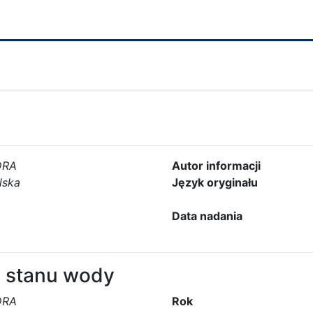
DRA
Autor informacji
lska
Język oryginału
Data nadania
 stanu wody
DRA
Rok