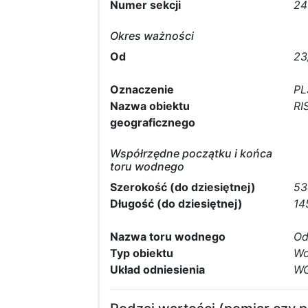
Numer sekcji
24
Okres ważności
Od
23
Oznaczenie
PL
Nazwa obiektu
RI
geograficznego
Współrzędne początku i końca
toru wodnego
Szerokość (do dziesiętnej)
53
Długość (do dziesiętnej)
14
Nazwa toru wodnego
Od
Typ obiektu
Wo
Układ odniesienia
WG