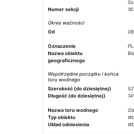
Sz
Numer sekcji
16
Okres ważności
Od
08
Oznaczenie
PL
Nazwa obiektu
Bi
geograficznego
Współrzędne początku i końca
toru wodnego
Szerokość (do dziesiętnej)
52
Długość (do dziesiętnej)
14
Nazwa toru wodnego
Od
Typ obiektu
Wo
Układ odniesienia
WG