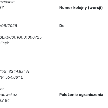
czecinie
37
Numer kolejny (wersji)
/06/2026
Do
BEK00001G001006725
elinek
°55' 3344.82" N
°9' 554.88" E
er
dowskaz
Położenie ograniczenia
S 84