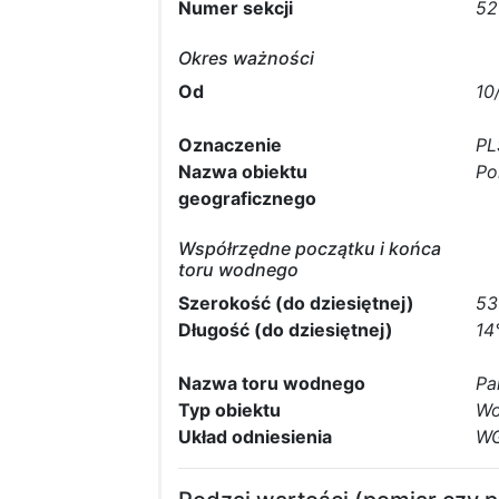
Numer sekcji
52
Okres ważności
Od
10
Oznaczenie
PL
Nazwa obiektu
Po
geograficznego
Współrzędne początku i końca
toru wodnego
Szerokość (do dziesiętnej)
53
Długość (do dziesiętnej)
14
Nazwa toru wodnego
Pa
Typ obiektu
Wo
Układ odniesienia
WG