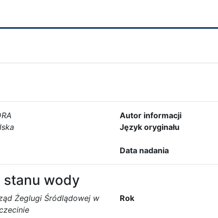
DRA
Autor informacji
lska
Język oryginału
Data nadania
 stanu wody
ząd Żeglugi Śródlądowej w
Rok
czecinie