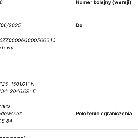
6
Numer kolejny (wersji)
/06/2025
Do
SZZ00006G000500040
rtowy
°25' 1501.01" N
°34' 2046.09" E
rnica
dowskaz
Położenie ograniczenia
S 84