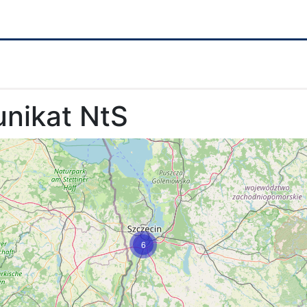
nikat NtS
6