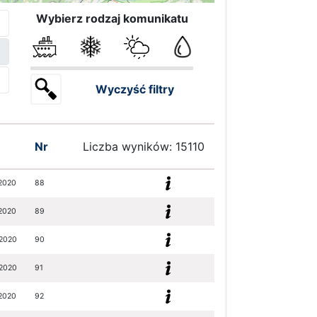
Wybierz rodzaj komunikatu
Wyczyść filtry
Nr
Liczba wyników: 15110
2020
88
2020
89
2020
90
2020
91
2020
92