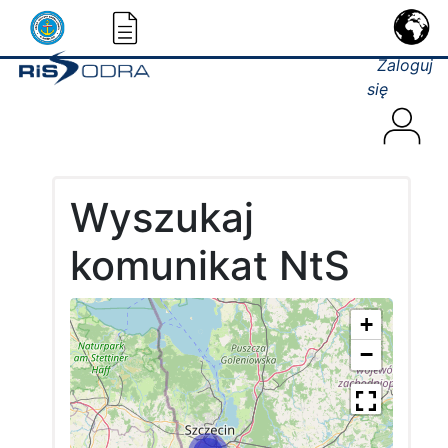
Zaloguj
się
Wyszukaj
komunikat NtS
+
−