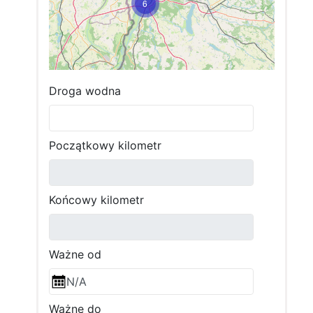
6
Droga wodna
6
Początkowy kilometr
Końcowy kilometr
Ważne od
Ważne do