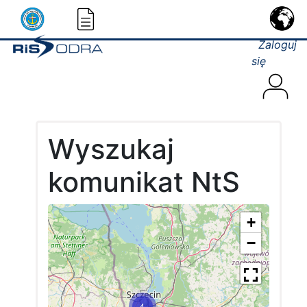
Zaloguj
się
Wyszukaj
komunikat NtS
+
−
4