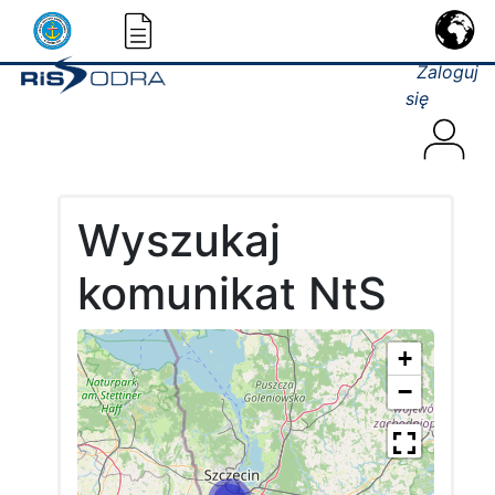
Zaloguj
się
Wyszukaj
komunikat NtS
+
−